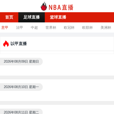
首页
足球直播
篮球直播
意甲
法甲
中超
世界杯
欧冠杯
欧联杯
美洲杯
以甲直播
2026年08月09日 星期日
2026年08月10日 星期一
2026年08月11日 星期二